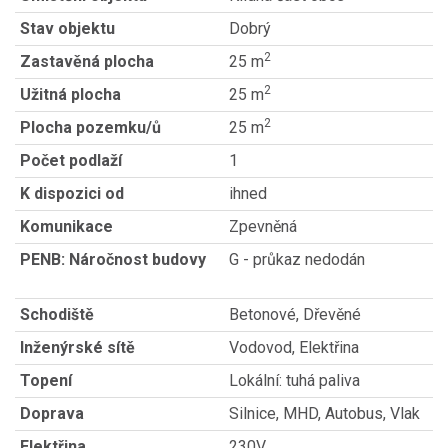
Stav objektu
Dobrý
2
Zastavěná plocha
25 m
2
Užitná plocha
25 m
2
Plocha pozemku/ů
25 m
Počet podlaží
1
K dispozici od
ihned
Komunikace
Zpevněná
PENB: Náročnost budovy
G - průkaz nedodán
Schodiště
Betonové, Dřevěné
Inženýrské sítě
Vodovod, Elektřina
Topení
Lokální: tuhá paliva
Doprava
Silnice, MHD, Autobus, Vlak
Elektřina
230V