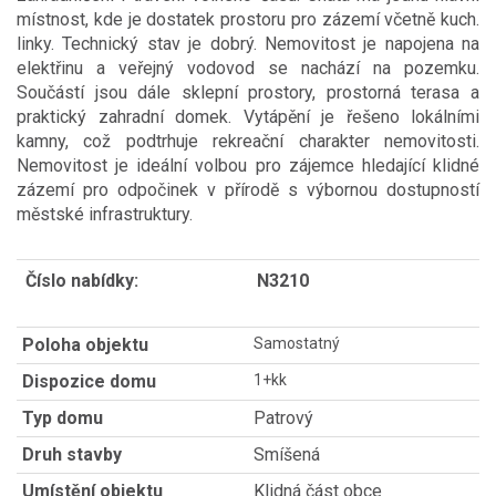
místnost, kde je dostatek prostoru pro zázemí včetně kuch.
linky. Technický stav je dobrý. Nemovitost je napojena na
elektřinu a veřejný vodovod se nachází na pozemku.
Součástí jsou dále sklepní prostory, prostorná terasa a
praktický zahradní domek. Vytápění je řešeno lokálními
kamny, což podtrhuje rekreační charakter nemovitosti.
Nemovitost je ideální volbou pro zájemce hledající klidné
zázemí pro odpočinek v přírodě s výbornou dostupností
městské infrastruktury.
Číslo nabídky:
N3210
Poloha objektu
Samostatný
Dispozice domu
1+kk
Typ domu
Patrový
Druh stavby
Smíšená
Umístění objektu
Klidná část obce