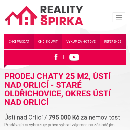
Navi
Reality
ŠIPKA
CHCI PRODAT
CHCI KOUPIT
VÝKUP ZA HOTOVÉ
REFERENCE
PRODEJ CHATY 25 M2, ÚSTÍ
NAD ORLICÍ - STARÉ
OLDŘICHOVICE, OKRES ÚSTÍ
NAD ORLICÍ
Ústí nad Orlicí /
795 000 Kč
za nemovitost
Prodávající si vyhrazuje právo vybrat zájemce na základě jím