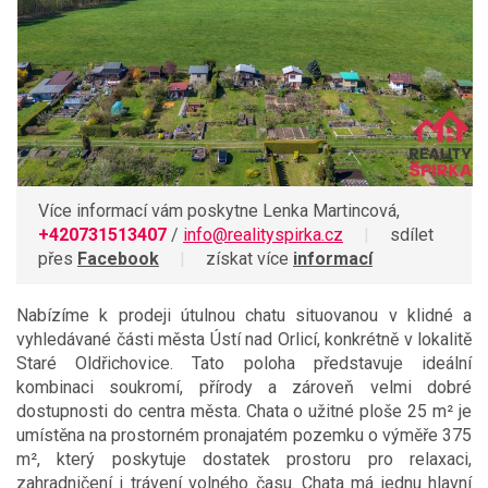
Více informací vám poskytne Lenka Martincová,
+420731513407
/
info@realityspirka.cz
|
sdílet
přes
Facebook
|
získat více
informací
Nabízíme k prodeji útulnou chatu situovanou v klidné a
vyhledávané části města Ústí nad Orlicí, konkrétně v lokalitě
Staré Oldřichovice. Tato poloha představuje ideální
kombinaci soukromí, přírody a zároveň velmi dobré
dostupnosti do centra města. Chata o užitné ploše 25 m² je
umístěna na prostorném pronajatém pozemku o výměře 375
m², který poskytuje dostatek prostoru pro relaxaci,
zahradničení i trávení volného času. Chata má jednu hlavní