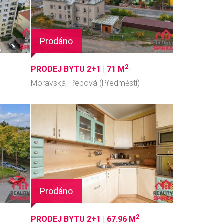
Prodáno
2
PRODEJ BYTU 2+1 |
71 M
Moravská Třebová (Předměstí)
Prodáno
2
PRODEJ BYTU 2+1 |
67.96 M