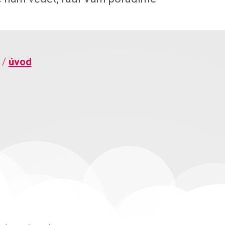
u
/
úvod