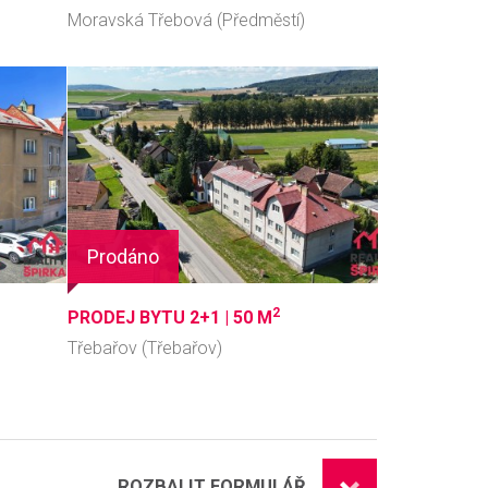
Moravská Třebová (Předměstí)
Prodáno
2
PRODEJ BYTU 2+1 |
50 M
Třebařov (Třebařov)
ROZBALIT FORMULÁŘ