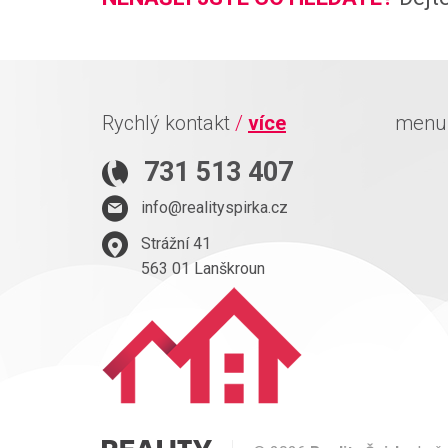
Rychlý kontakt
/
více
men
731 513 407
info@realityspirka.cz
Strážní 41
563 01 Lanškroun