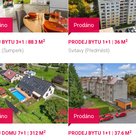
áno
Prodáno
2
2
 BYTU 3+1 |
88.3 M
PRODEJ BYTU 1+1 |
36 M
 (Šumperk)
Svitavy (Předměstí)
áno
Prodáno
2
2
 DOMU 7+1 |
312 M
PRODEJ BYTU 1+1 |
37.6 M