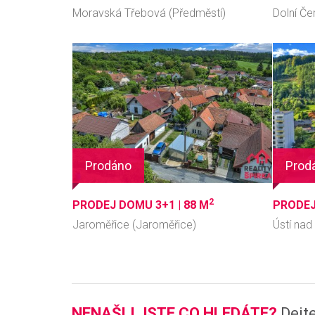
Moravská Třebová (Předměstí)
Dolní Č
Prodáno
Prod
2
PRODEJ DOMU 3+1 |
88 M
PRODEJ
Jaroměřice (Jaroměřice)
Ústí nad 
NENAŠLI JSTE CO HLEDÁTE?
Dejt