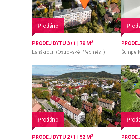
Prodáno
Prod
2
PRODEJ BYTU 3+1 |
79 M
PRODEJ
Lanškroun (Ostrovské Předměstí)
Šumperk
Prodáno
Prod
2
PRODEJ BYTU 2+1 |
52 M
PRODEJ