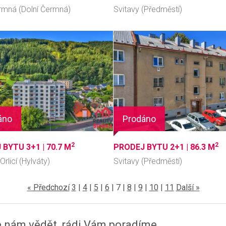
ermná (Dolní Čermná)
Svitavy (Předměstí)
áno
Prodáno
2
2
 BYTU 3+1 |
70.7 M
PRODEJ BYTU 2+1 |
86.3 M
Orlicí (Hylváty)
Svitavy (Předměstí)
« Předchozí
3
|
4
|
5
|
6
|
7
|
8
|
9
|
10
|
11
Další »
e nám vědět, rádi Vám poradíme