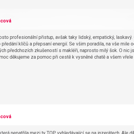
ncová
to profesionální přistup, avšak taky lidský, empatický, laskavý.
 předání klíčů a přepsaní energií. Se všim poradila, na vše mile 
ých předchozích zkušeností s makléři, naprosto milý šok. O nic 
 moc děkujeme za pomoc při cestě k vysněné chatě a všem vřele
ncová
terá nepatřila mezi ty TOP vyhledávající se na inzerátech. Ale dí