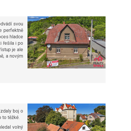
odvádí svou
e perfektně
roces hladce
 řešila i po
ístup je ale
ně, a novým
zdaly boj o
 to těžké.
hledal volný