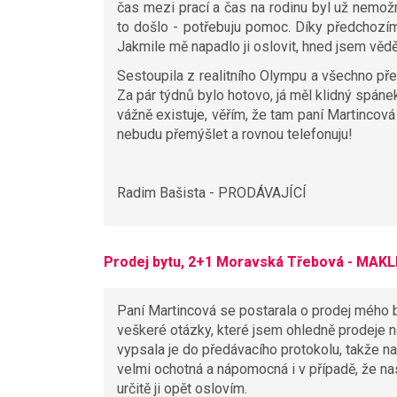
čas mezi prací a čas na rodinu byl už nemož
to došlo - potřebuju pomoc. Díky předchozím
Jakmile mě napadlo ji oslovit, hned jsem věděl
Sestoupila z realitního Olympu a všechno převz
Za pár týdnů bylo hotovo, já měl klidný spánek
vážně existuje, věřím, že tam paní Martincov
nebudu přemýšlet a rovnou telefonuju!
Radim Bašista - PRODÁVAJÍCÍ
Prodej bytu, 2+1 Moravská Třebová - MAKL
Paní Martincová se postarala o prodej mého
veškeré otázky, které jsem ohledně prodeje ne
vypsala je do předávacího protokolu, takže na
velmi ochotná a nápomocná i v případě, že na
určitě ji opět oslovím.