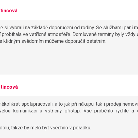
tincová
e si vybrali na základě doporučení od rodiny. Se službami paní 
í probíhala ve vstřícné atmosféře. Domluvené termíny byly vždy 
 s klidným svědomím můžeme doporučit ostatním.
rtincová
ěkolikrát spolupracovali, a to jak při nákupu, tak i prodeji nemovit
lou komunikaci a vstřícný přístup. Vše proběhlo rychle a 
olu, takže by mělo být všechno v pořádku.