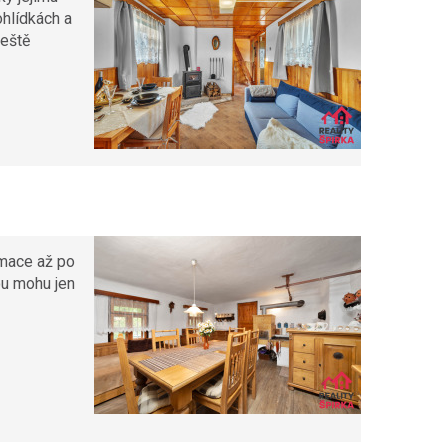
ohlídkách a
ještě
rmace až po
ou mohu jen