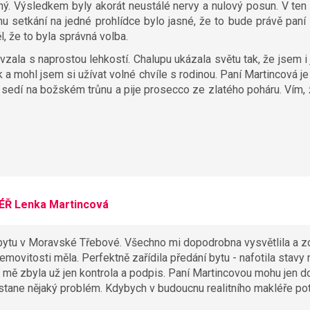
ný. Výsledkem byly akorát neustálé nervy a nulový posun. V te
u setkání na jedné prohlídce bylo jasné, že to bude právě paní 
, že to byla správná volba.
ala s naprostou lehkostí. Chalupu ukázala světu tak, že jsem i já
 a mohl jsem si užívat volné chvíle s rodinou. Paní Martincová je 
á sedí na božském trůnu a pije prosecco ze zlatého poháru. Vím, 
ÉŘ Lenka Martincová
 bytu v Moravské Třebové. Všechno mi dopodrobna vysvětlila a 
movitosti měla. Perfektně zařídila předání bytu - nafotila stavy 
 mě zbyla už jen kontrola a podpis. Paní Martincovou mohu jen do
stane nějaký problém. Kdybych v budoucnu realitního makléře po