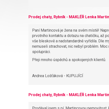
Prodej chaty, Rybník - MAKLÉŘ Lenka Marti
Paní Martincová je žena na svém místě! Napros
prvotního kontaktu a dotazu na chatičku, až po
vše bleskově a nadstandardně vyřídila. Dle m
nemuseli strachovat, nic nebyl problém. Moc
spolupráci.
Přeji mnoho úspěchů a spokojených klientů.
Andrea Lošťáková - KUPUJÍCÍ
Prodej chaty, Rybník - MAKLÉŘ Lenka Marti
Prodával jsem s pí. Martincovou nemovitost, k