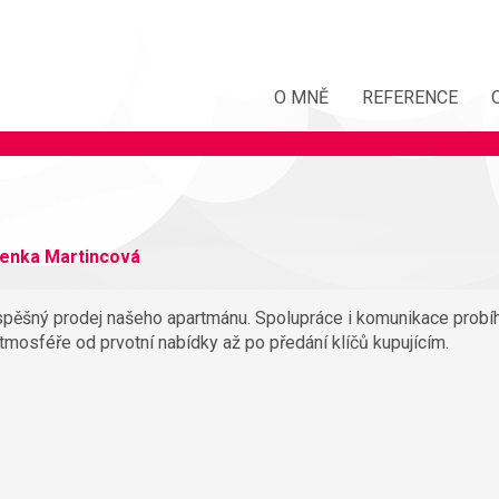
O MNĚ
REFERENCE
Lenka Martincová
spěšný prodej našeho apartmánu. Spolupráce i komunikace probí
atmosféře od prvotní nabídky až po předání klíčů kupujícím.