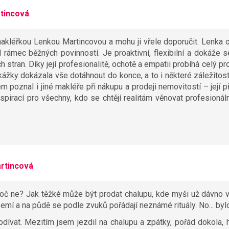
tincová
akléřkou Lenkou Martincovou a mohu ji vřele doporučit. Lenka 
rámec běžných povinností. Je proaktivní, flexibilní a dokáže s
 stran. Díky její profesionalitě, ochotě a empatii probíhá celý p
ážky dokázala vše dotáhnout do konce, a to i některé záležitosti
poznal i jiné makléře při nákupu a prodeji nemovitostí – její př
pirací pro všechny, kdo se chtějí realitám věnovat profesionál
rtincová
roč ne? Jak těžké může být prodat chalupu, kde myši už dávno v
území a na půdě se podle zvuků pořádají neznámé rituály. No... bylo
 podívat. Mezitím jsem jezdil na chalupu a zpátky, pořád dokola, 