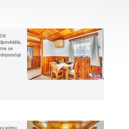
 Od
odpověděla,
jsme se
 doporučuji
ky jejímu