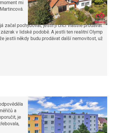
n moment mi
Martincová.
 začal pochybovat, jestli ji chci vlastně prodávat.
zázrak v lidské podobě. A jestli ten realitní Olymp
že jestli někdy budu prodávat další nemovitost, už
zodpověděla
měřičů a
poručit, je
třebovala,