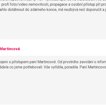
 profi foto/video nemovitosti, propagace a osobní přístup při pr
ařilo dotáhnout do zdárneho konce, mě nezbývá než doporučit a 
 Martincová
kojeni s přístupem paní Martincové. Od prvotního zavolání o info
dela co jsme potřebovali. Vše vyřídila, poradila. Paní Martincov