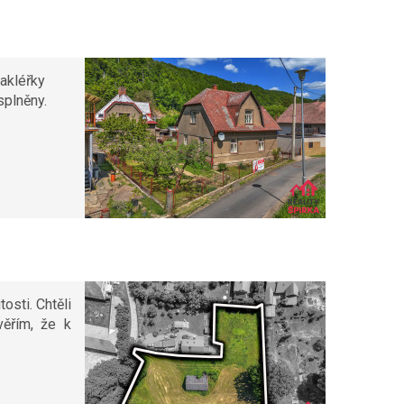
makléřky
splněny.
osti. Chtěli
věřím, že k