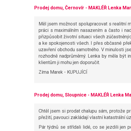
Prodej domu, Černovír - MAKLÉŘ Lenka Mar
Měl jsem možnost spolupracovat s realitní m
práci s maximálním nasazením a často i nad 
přizpůsobit životní situaci všech zúčastněných
a ke spokojenosti všech. I přes občasné přek
uzavření obchodu samotného. V minulosti jsem 
rozhodně nadprůměrný. Lenka by měla být ins
klientům ji mohu jen doporučit.
Zíma Marek - KUPUJÍCÍ
Prodej domu, Sloupnice - MAKLÉŘ Lenka Ma
Chtěl jsem si prodat chalupu sám, protože p
přežití, pavouci zakládají vlastní katastrální 
Pár týdnů se střídali lidé, co se jezdili jen