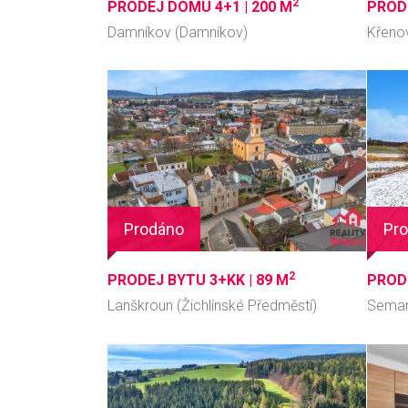
2
PRODEJ DOMU 4+1 |
200 M
PRODE
Damníkov (Damníkov)
Křeno
Prodáno
Pr
2
PRODEJ BYTU 3+KK |
89 M
PROD
Lanškroun (Žichlínské Předměstí)
Sema