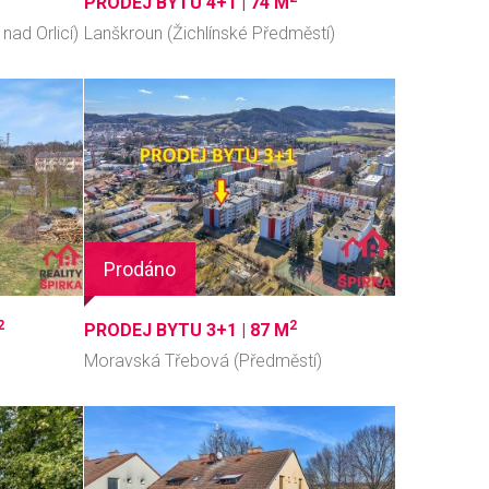
PRODEJ BYTU 4+1 |
74 M
nad Orlicí)
Lanškroun (Žichlínské Předměstí)
Prodáno
2
2
PRODEJ BYTU 3+1 |
87 M
Moravská Třebová (Předměstí)