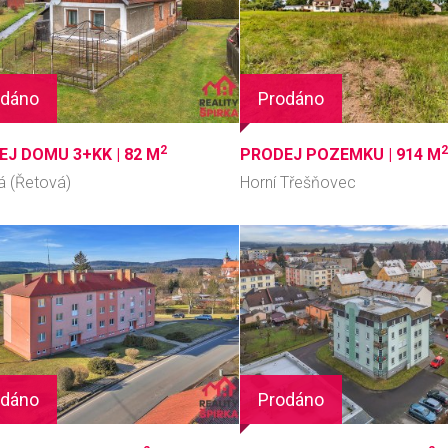
odáno
Prodáno
2
2
EJ DOMU 3+KK |
82 M
PRODEJ POZEMKU |
914 M
á (Řetová)
Horní Třešňovec
odáno
Prodáno