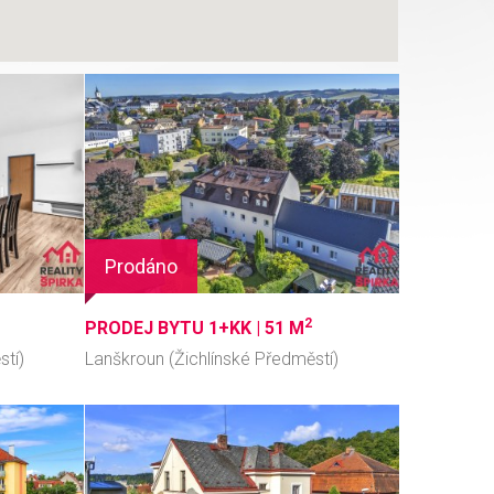
Prodáno
2
PRODEJ BYTU 1+KK |
51 M
ěstí)
Lanškroun (Žichlínské Předměstí)