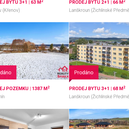
2
2
J BYTU 3+1 |
63 M
PRODEJ BYTU 2+1 |
66 M
v (Křenov)
Lanškroun (Žichlínské Předm
odáno
Prodáno
2
2
EJ POZEMKU |
1387 M
PRODEJ BYTU 3+1 |
68 M
nín
Lanškroun (Žichlínské Předm