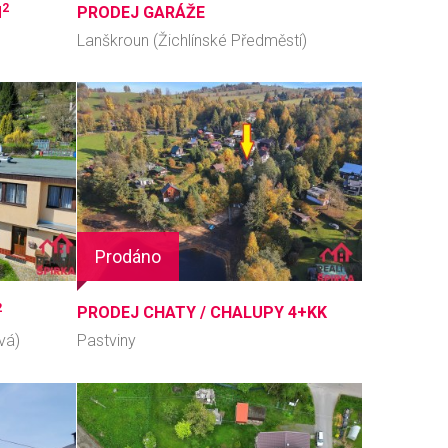
2
M
PRODEJ GARÁŽE
Lanškroun (Žichlínské Předměstí)
Prodáno
2
PRODEJ CHATY / CHALUPY 4+KK
ová)
Pastviny