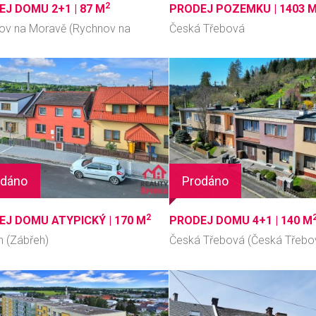
2
EJ DOMU 2+1 |
87 M
PRODEJ POZEMKU |
1403 
ov na Moravě (Rychnov na
Česká Třebová
vě)
odáno
Prodáno
2
EJ DOMU ATYPICKÝ |
170 M
PRODEJ DOMU 4+1 |
140 M
h (Zábřeh)
Česká Třebová (Česká Třeb