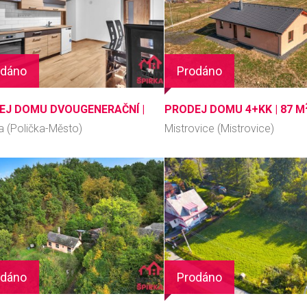
odáno
Prodáno
EJ DOMU DVOUGENERAČNÍ |
PRODEJ DOMU 4+KK |
87 M
2
a (Polička-Město)
Mistrovice (Mistrovice)
odáno
Prodáno