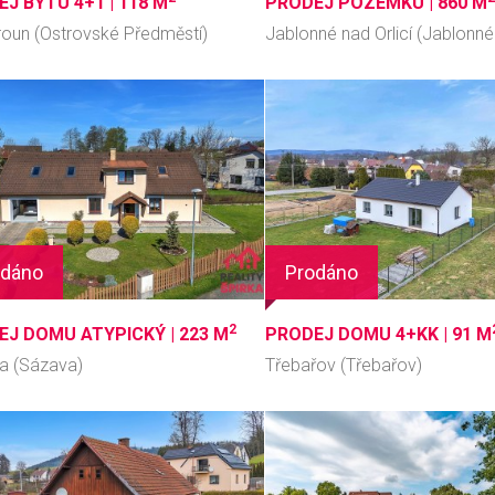
J BYTU 4+1 |
118 M
PRODEJ POZEMKU |
860 M
roun (Ostrovské Předměstí)
Jablonné nad Orlicí (Jablonné 
odáno
Prodáno
2
EJ DOMU ATYPICKÝ |
223 M
PRODEJ DOMU 4+KK |
91 M
a (Sázava)
Třebařov (Třebařov)