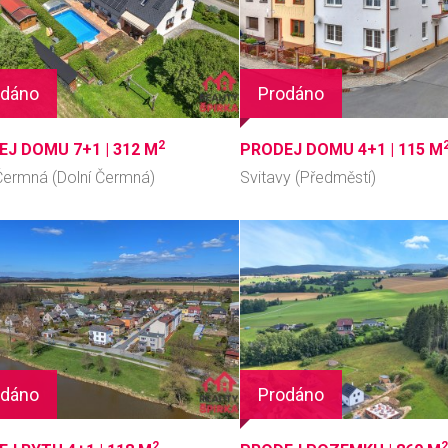
odáno
Prodáno
2
EJ DOMU 7+1 |
312 M
PRODEJ DOMU 4+1 |
115 M
 Čermná (Dolní Čermná)
Svitavy (Předměstí)
odáno
Prodáno
2
2