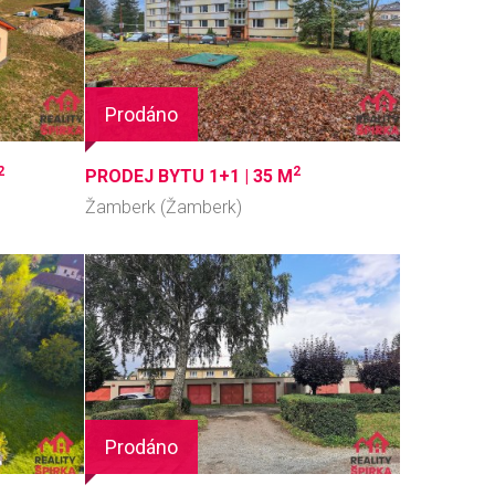
Prodáno
2
2
PRODEJ BYTU 1+1 |
35 M
Žamberk (Žamberk)
Prodáno