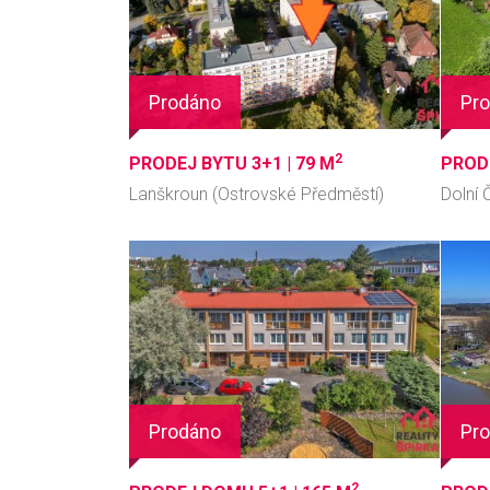
Prodáno
Pr
2
PRODEJ BYTU 3+1 |
79 M
PROD
Lanškroun (Ostrovské Předměstí)
Dolní
Prodáno
Pr
2