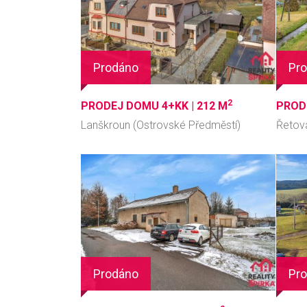
Prodáno
Pr
2
PRODEJ DOMU 4+KK |
212 M
PROD
Lanškroun (Ostrovské Předměstí)
Řetov
Prodáno
Pr