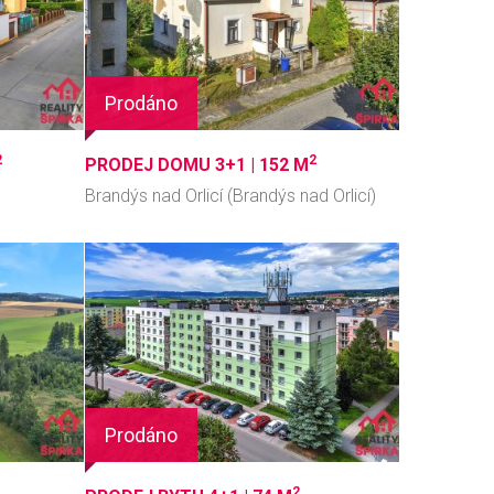
Prodáno
2
2
PRODEJ DOMU 3+1 |
152 M
Brandýs nad Orlicí (Brandýs nad Orlicí)
Prodáno
2