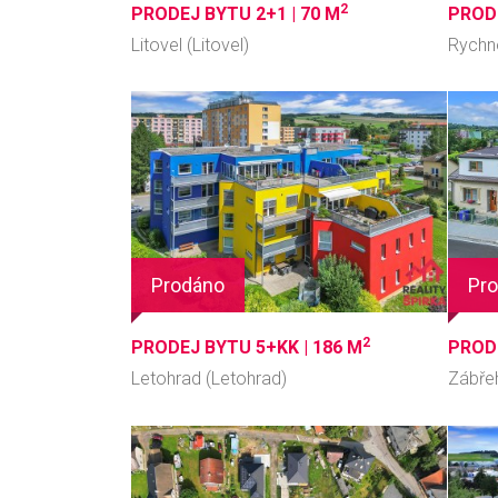
2
PRODEJ BYTU 2+1 |
70 M
PROD
Litovel (Litovel)
Rychn
Mora
Prodáno
Pr
2
PRODEJ BYTU 5+KK |
186 M
PROD
Letohrad (Letohrad)
Zábře