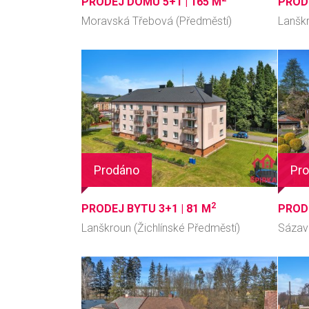
PRODEJ DOMU 5+1 |
165 M
PRODE
Moravská Třebová (Předměstí)
Lanšk
Prodáno
Pr
2
PRODEJ BYTU 3+1 |
81 M
PROD
Lanškroun (Žichlínské Předměstí)
Sázav