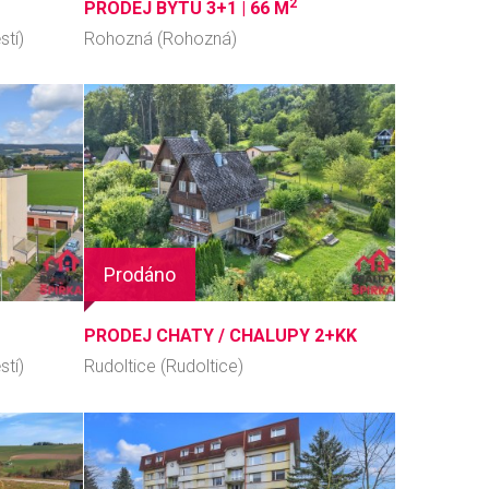
2
PRODEJ BYTU 3+1 |
66 M
ěstí)
Rohozná (Rohozná)
Prodáno
PRODEJ CHATY / CHALUPY 2+KK
ěstí)
Rudoltice (Rudoltice)