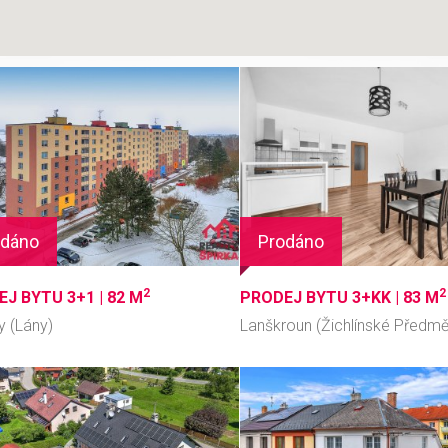
odáno
Prodáno
2
2
J BYTU 3+1 |
82 M
PRODEJ BYTU 3+KK |
83 M
vy (Lány)
Lanškroun (Žichlínské Předm