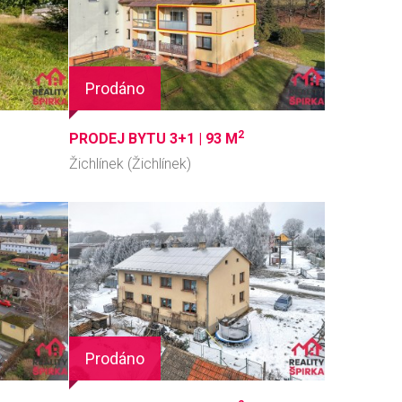
Prodáno
2
PRODEJ BYTU 3+1 |
93 M
Žichlínek (Žichlínek)
Prodáno